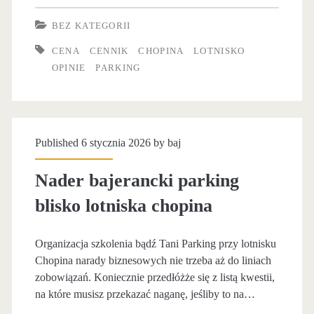
s
e
a
BEZ KATEGORII
k
l
r
CENA
CENNIK
CHOPINA
LOTNISKO
u
c
OPINIE
PARKING
k
c
e
i
h
f
n
o
a
Published 6 stycznia 2026 by
baj
g
p
j
b
Nader bajerancki parking
i
n
l
blisko lotniska chopina
n
y
i
a
p
Organizacja szkolenia bądź Tani Parking przy lotnisku
s
Chopina narady biznesowych nie trzeba aż do liniach
a
k
zobowiązań. Koniecznie przedłóżże się z listą kwestii,
r
na które musisz przekazać naganę, jeśliby to na…
o