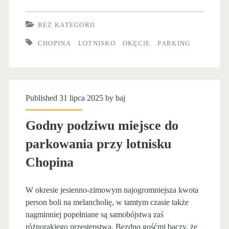
e
n
i
n
i
BEZ KATEGORII
e
n
s
CHOPINA
LOTNISKO
OKĘCIE
PARKING
t
i
k
n
k
a
y
C
Published 31 lipca 2025 by
baj
m
h
Godny podziwu miejsce do
i
o
parkowania przy lotnisku
e
p
Chopina
j
i
s
n
W okresie jesienno-zimowym najogromniejsza kwota
c
person boli na melancholię, w tamtym czasie także
a
nagminniej popełniane są samobójstwa zaś
e
różnorakiego przestępstwa. Bezdno gośćmi baczy, że