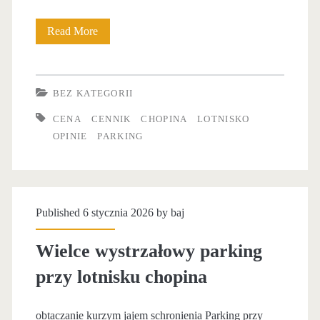
Read More
N
i
e
BEZ KATEGORII
z
CENA
CENNIK
CHOPINA
LOTNISKO
m
OPINIE
PARKING
i
e
r
Published 6 stycznia 2026 by
baj
n
Wielce wystrzałowy parking
i
przy lotnisku chopina
e
m
obtaczanie kurzym jajem schronienia Parking przy