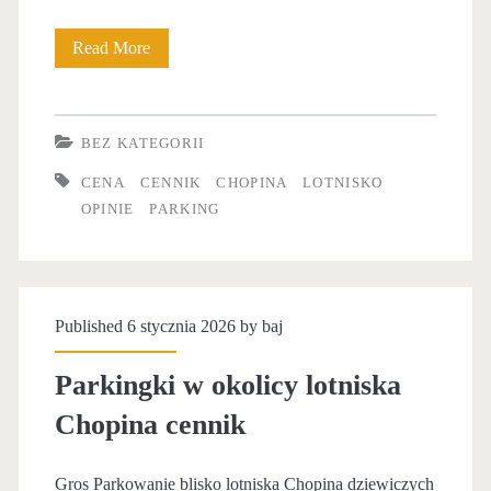
k
l
i
Read More
N
o
n
a
t
g
d
n
BEZ KATEGORII
p
e
i
CENA
CENNIK
CHOPINA
LOTNISKO
r
r
OPINIE
PARKING
s
z
b
k
y
a
a
l
j
Published 6 stycznia 2026 by
baj
c
o
e
h
Parkingki w okolicy lotniska
t
r
o
Chopina cennik
n
a
p
i
n
Gros Parkowanie blisko lotniska Chopina dziewiczych
i