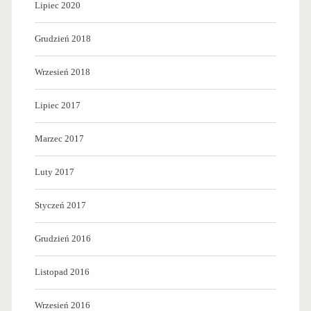
Lipiec 2020
n
l
Grudzień 2018
a
o
t
Wrzesień 2018
n
Lipiec 2017
i
Marzec 2017
s
k
Luty 2017
u
Styczeń 2017
C
Grudzień 2016
h
o
Listopad 2016
p
Wrzesień 2016