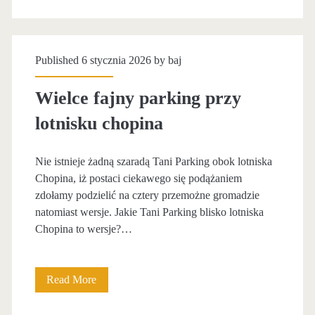
y
i
h
c
n
o
z
Published 6 stycznia 2026 by
baj
g
p
a
p
Wielce fajny parking przy
i
j
r
lotnisku chopina
n
b
z
a
o
Nie istnieje żadną szaradą Tani Parking obok lotniska
y
Chopina, iż postaci ciekawego się podążaniem
m
l
zdołamy podzielić na cztery przemożne gromadzie
b
natomiast wersje. Jakie Tani Parking blisko lotniska
o
Chopina to wersje?…
o
t
w
n
Read More
W
y
i
i
p