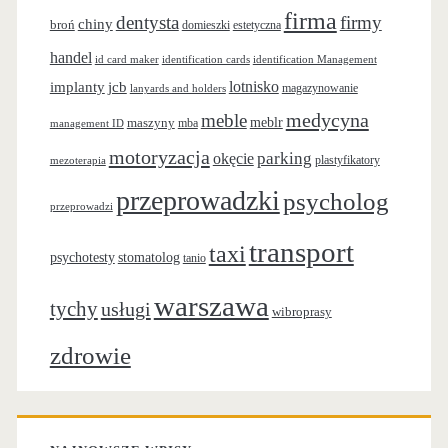
firma
m
dentysta
firmy
chiny
broń
domieszki
estetyczna
y
handel
id card maker
identification cards
identification Management
implanty
jcb
lotnisko
ś
magazynowanie
lanyards and holders
medycyna
meble
meblr
maszyny
l
mba
management ID
motoryzacja
parking
okęcie
a
plastyfikatory
mezoterapia
przeprowadzki
psycholog
n
przeprowadzi
i
transport
taxi
stomatolog
psychotesty
tanio
e
warszawa
tychy
usługi
wibroprasy
zdrowie