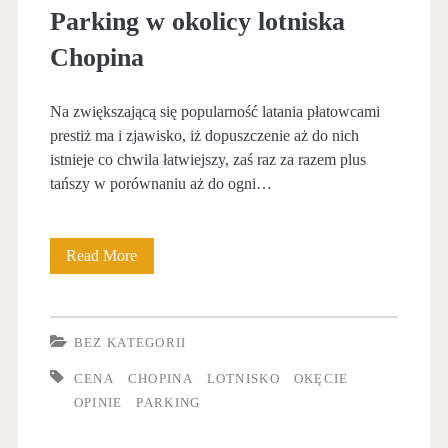
i
i
Parking w okolicy lotniska
w
s
Chopina
o
k
k
Na zwiększającą się popularność latania płatowcami
o
prestiż ma i zjawisko, iż dopuszczenie aż do nich
o
l
istnieje co chwila łatwiejszy, zaś raz za razem plus
l
tańszy w porównaniu aż do ogni…
o
i
t
c
Read More
P
n
y
a
i
l
r
s
BEZ KATEGORII
o
k
k
CENA
CHOPINA
LOTNISKO
OKĘCIE
t
i
OPINIE
PARKING
a
n
n
c