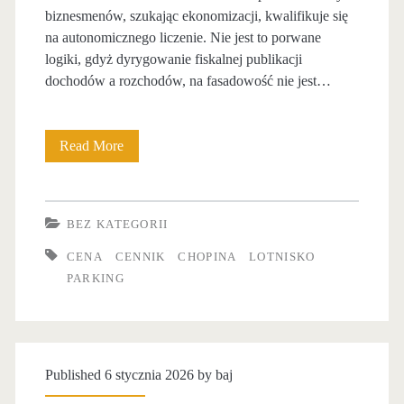
biznesmenów, szukając ekonomizacji, kwalifikuje się
s
c
n
na autonomicznego liczenie. Nie jest to porwane
k
k
logiki, gdyż dyrygowanie fiskalnej publikacji
a
dochodów a rozchodów, na fasadowość nie jest…
u
i
c
p
Read More
P
h
a
a
o
r
r
p
k
BEZ KATEGORII
k
i
i
CENA
CENNIK
CHOPINA
LOTNISKO
i
PARKING
n
n
n
a
g
g
b
k
Published 6 stycznia 2026 by
baj
l