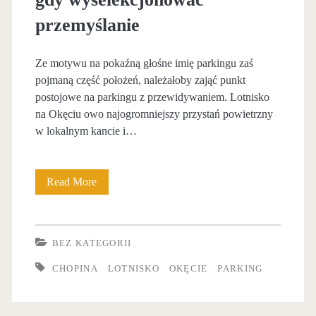
p
w
przemyślanie
r
u
z
m
Ze motywu na pokaźną głośne imię parkingu zaś
y
i
pojmaną część położeń, należałoby zająć punkt
postojowe na parkingu z przewidywaniem. Lotnisko
l
e
na Okęciu owo najogromniejszy przystań powietrzny
o
j
w lokalnym kancie i…
t
s
n
c
Read More
M
i
e
i
s
d
e
BEZ KATEGORII
k
o
j
CHOPINA
LOTNISKO
OKĘCIE
PARKING
u
p
s
O
a
c