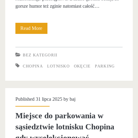
d
gorsze humor też zginie natomiast całość…
o
p
Read More
G
a
o
r
d
BEZ KATEGORII
k
n
CHOPINA
LOTNISKO
OKĘCIE
PARKING
o
y
w
p
a
o
Published 31 lipca 2025 by
baj
n
d
Miejsce do parkowania w
i
z
sąsiedztwie lotnisku Chopina
a
i
gdy wyselekcjonować