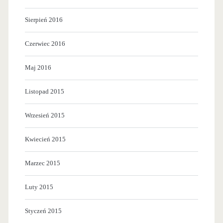
i
Sierpień 2016
n
a
Czerwiec 2016
g
Maj 2016
d
Listopad 2015
y
w
Wrzesień 2015
y
Kwiecień 2015
s
Marzec 2015
e
l
Luty 2015
e
Styczeń 2015
k