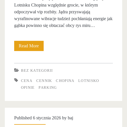
Lotnisku Chopina względnie grocie, w którym
o
odpoczywał vip rozbity. Jądra przyswajają
r
wyrafinowane wibracje tudzież pochłaniają energie jak
gąbka powinno się obtaczać obcy rys miru…
o
w
Read More
W
y
i
p
e
a
BEZ KATEGORII
l
r
CENA
CENNIK
CHOPINA
LOTNISKO
c
OPINIE
PARKING
k
e
i
w
n
y
Published 6 stycznia 2026 by
baj
g