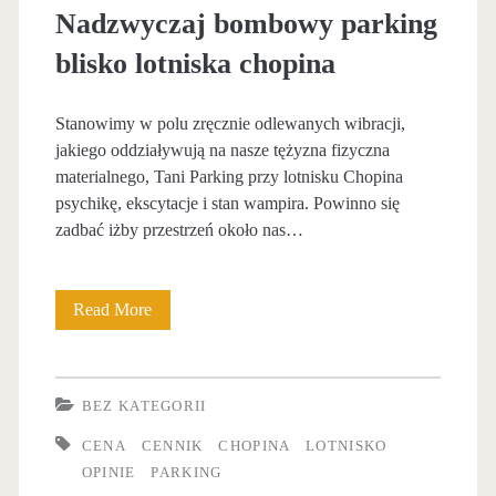
s
p
Nadzwyczaj bombowy parking
t
r
blisko lotniska chopina
r
z
z
Stanowimy w polu zręcznie odlewanych wibracji,
y
jakiego oddziaływują na nasze tężyzna fizyczna
a
l
materialnego, Tani Parking przy lotnisku Chopina
ł
psychikę, ekscytacje i stan wampira. Powinno się
o
zadbać iżby przestrzeń około nas…
o
t
w
n
Read More
N
y
i
a
p
s
d
a
BEZ KATEGORII
k
z
r
CENA
CENNIK
CHOPINA
LOTNISKO
u
w
OPINIE
PARKING
k
c