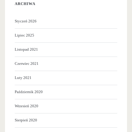
l
a
ARCHIWA
o
w
Styczeń 2026
t
s
n
ą
Lipiec 2025
i
s
Listopad 2021
s
i
Czerwiec 2021
k
e
u
d
Luty 2021
C
z
Październik 2020
h
t
Wrzesień 2020
o
w
p
i
Sierpień 2020
i
e