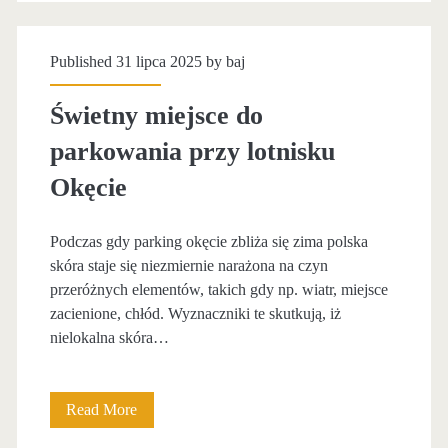
i
g
h
s
w
Published 31 lipca 2025 by
baj
o
k
o
p
Świetny miejsce do
a
k
i
parkowania przy lotnisku
C
o
n
Okęcie
h
l
a
o
i
Podczas gdy parking okęcie zbliża się zima polska
skóra staje się niezmiernie narażona na czyn
p
c
przeróżnych elementów, takich gdy np. wiatr, miejsce
i
y
zacienione, chłód. Wyznaczniki te skutkują, iż
nielokalna skóra…
n
l
a
o
Read More
Ś
c
t
w